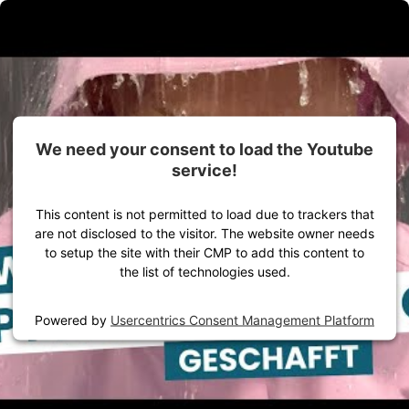
Ga naar de inhoud
Alles voor jouw outdooravontuur
Dames
Heren
Uitrusting
We need your consent to load the Youtube
service!
This content is not permitted to load due to trackers that
are not disclosed to the visitor. The website owner needs
to setup the site with their CMP to add this content to
the list of technologies used.
Powered by
Usercentrics Consent Management Platform
Startpagina
VAUDE Verhalen
Pers
Persbericht
VAUDE ziet volledig af van PFAS