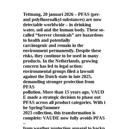
Tettnang
, 20 januari 2026 –
PFAS (per-
and polyfluoroalkyl substances) are now
detectable worldwide – in drinking
water,
soil
and the human body. These so-
called “forever chemicals” are hazardous
to health
and potentially
carcinogenic
and
remain
in the
environment
permanently
. Despite th
e
s
e
risks
, they continue to be used in many
products.
In the Netherlands, growing
concern has led to legal action:
environmental groups filed a lawsuit
against the Dutch state in late 2025,
demanding stronger protection from
PFAS
pollution.
More
than
15
years
ago
,
VAUD
E made
a
strategic
decision
to
phase
out
PFAS
across
all
product
categories
.
With
t
he Spring/Summer
2025
collection
,
this
transformation
is
complete: VAUDE
now
fully
avoids
PFAS
–
from
weather
protection
apparel
to
backp