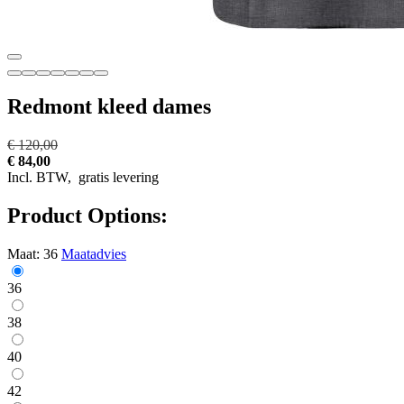
Redmont kleed dames
€ 120,00
€ 84,00
Incl. BTW,
gratis levering
Product Options:
Maat:
36
Maatadvies
36
38
40
42