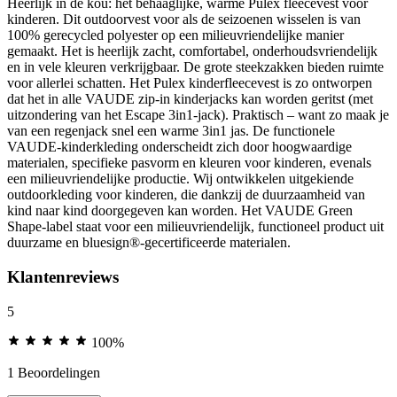
Heerlijk in de kou: het behaaglijke, warme Pulex fleecevest voor
kinderen. Dit outdoorvest voor als de seizoenen wisselen is van
100% gerecycled polyester op een milieuvriendelijke manier
gemaakt. Het is heerlijk zacht, comfortabel, onderhoudsvriendelijk
en in vele kleuren verkrijgbaar. De grote steekzakken bieden ruimte
voor allerlei schatten. Het Pulex kinderfleecevest is zo ontworpen
dat het in alle VAUDE zip-in kinderjacks kan worden geritst (met
uitzondering van het Escape 3in1-jack). Praktisch – want zo maak je
van een regenjack snel een warme 3in1 jas. De functionele
VAUDE-kinderkleding onderscheidt zich door hoogwaardige
materialen, specifieke pasvorm en kleuren voor kinderen, evenals
een milieuvriendelijke productie. Wij ontwikkelen uitgekiende
outdoorkleding voor kinderen, die dankzij de duurzaamheid van
kind naar kind doorgegeven kan worden. Het VAUDE Green
Shape-label staat voor een milieuvriendelijk, functioneel product uit
duurzame en bluesign®-gecertificeerde materialen.
Klantenreviews
5
100%
1 Beoordelingen