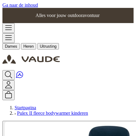
Ga naar de inhoud
Alles voor jouw outdooravontuur
Dames
Heren
Uitrusting
Startpagina
Pulex II fleece bodywarmer kinderen