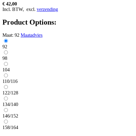
€ 42,00
Incl. BTW,
excl.
verzending
Product Options:
Maat:
92
Maatadvies
92
98
104
110/116
122/128
134/140
146/152
158/164