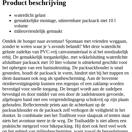
Product beschrijving
waterdicht gelast
gemakkelijke montage, uitneembare packsack met 10 l
volume
milieuvriendelijk gemaakt
Ontdek de honger naar avontuur! Spontaan met vrienden weggaan,
zonder te weten waar je 's avonds belandt? Met deze waterdicht
gelaste zadeltas van PVC-vrij canvasmateriaal is al het noodzakelijk
erbij. De gemakkelijk toegankelijke, met wikkelsluiting waterdichte
afsluitbare packsack met 10 liter volume is uitstekend geschikt voor
het opbergen van een basisuitrusting. De packsackhouder is smal
gesneden, houdt de packsack in vorm, hindert niet bij het trappen en
dient daarnaast ook nog als spatbescherming. Aan de bovenste
riembevestigingstrip kunnen een regenjas of een zaklamp worden
bevestigd voor snelle toegang. De beugel wordt aan de zadelpen
bevestigd en door middel van een door de zadelsteunen gevoerde,
afgebogen band met een vergrendelingsgesp schokvrij op zijn plaats
gehouden. Reflecterende prints aan de achterkant op de
packsackhouder en de packsack zelf verhogen de veiligheid in het
donker. In combinatie met het Trailfront voor slaapzak of tenten staat
niets het avontuur meer in de weg. De Trailsaddle is niet alleen een
praktische metgezel voor bikepacking. Hij doet ook heel veel werk
op het gebied van milieubescherming, want zowel de bevestigingen