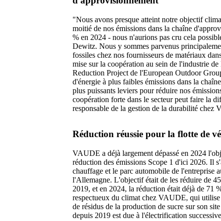
d'approvisionnement
"Nous avons presque atteint notre objectif clima
moitié de nos émissions dans la chaîne d'appro
% en 2024 - nous n'aurions pas cru cela possib
Dewitz. Nous y sommes parvenus principalement
fossiles chez nos fournisseurs de matériaux da
mise sur la coopération au sein de l'industrie d
Reduction Project de l'European Outdoor Group
d'énergie à plus faibles émissions dans la chaîn
plus puissants leviers pour réduire nos émissi
coopération forte dans le secteur peut faire la d
responsable de la gestion de la durabilité che
Réduction réussie pour la flotte de vé
VAUDE a déjà largement dépassé en 2024 l'objec
réduction des émissions Scope 1 d'ici 2026. Il s
chauffage et le parc automobile de l'entreprise a
l'Allemagne. L'objectif était de les réduire de 4
2019, et en 2024, la réduction était déjà de 71
respectueux du climat chez VAUDE, qui utilise 
de résidus de la production de sucre sur son site
depuis 2019 est due à l'électrification succes