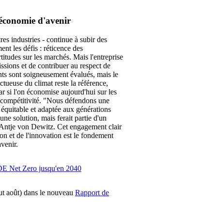
économie d'avenir
es industries - continue à subir des
t les défis : réticence des
itudes sur les marchés. Mais l'entreprise
issions et de contribuer au respect de
ents sont soigneusement évalués, mais le
tueuse du climat reste la référence,
 si l'on économise aujourd'hui sur les
 compétitivité. "Nous défendons une
 équitable et adaptée aux générations
une solution, mais ferait partie d'un
 Antje von Dewitz. Cet engagement clair
ion et de l'innovation est le fondement
venir.
DE Net Zero jusqu'en 2040
ut août) dans le nouveau
Rapport de