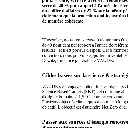
par la science, VAUDE a réussi à réduire ses
serre de 40 % par rapport à l'année de référ
du chiffre d'affaires de 27 % sur la même pé
clairement que la protection ambitieuse du cli
de manière cohérente.
"Ensemble, nous avons réussi à réduire nos émis
de 40 pour cent par rapport à l'année de référen
résultat - et il est porteur d'espoir. Car il mont
conviction, nous pouvons apporter un véritable
Dewitz, directrice générale de VAUDE.
Cibles basées sur la science & straté
VAUDE s'est engagé à atteindre des objectifs cli
Science Based Targets (SBT) - et contribue ainsi
d'origine humaine à 1,5 °C, comme convenu dans 
Plusieurs objectifs climatiques à court et à long 
objectif. L'objectif est d'atteindre Net Zero d'ici
Passer aux sources d'énergie renouve