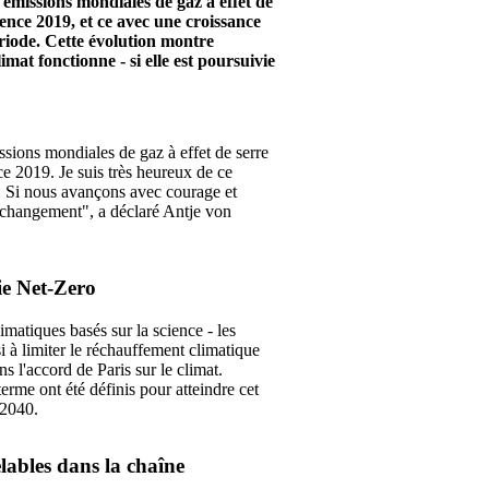
 émissions mondiales de gaz à effet de
ence 2019, et ce avec une croissance
riode. Cette évolution montre
mat fonctionne - si elle est poursuivie
sions mondiales de gaz à effet de serre
ce 2019. Je suis très heureux de ce
re : Si nous avançons avec courage et
 changement", a déclaré Antje von
gie Net-Zero
matiques basés sur la science - les
 à limiter le réchauffement climatique
l'accord de Paris sur le climat.
terme ont été définis pour atteindre cet
 2040.
lables dans la chaîne