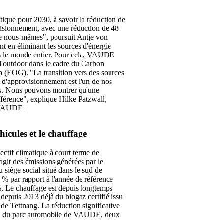
tique pour 2030, à savoir la réduction de
visionnement, avec une réduction de 48
le nous-mêmes", poursuit Antje von
 en éliminant les sources d'énergie
ns le monde entier. Pour cela, VAUDE
e l'outdoor dans le cadre du Carbon
 (EOG). "La transition vers des sources
e d'approvisionnement est l'un de nos
ons. Nous pouvons montrer qu'une
ifférence", explique Hilke Patzwall,
z VAUDE.
hicules et le chauffage
tif climatique à court terme de
'agit des émissions générées par le
u siège social situé dans le sud de
5 % par rapport à l'année de référence
 %. Le chauffage est depuis longtemps
depuis 2013 déjà du biogaz certifié issu
 de Tettnang. La réduction significative
sive du parc automobile de VAUDE, deux