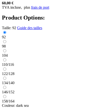
60,00 €
TVA incluse,
plus
frais de port
Product Options:
Taille:
92
Guide des tailles
92
98
104
110/116
122/128
134/140
146/152
158/164
Couleur:
dark sea