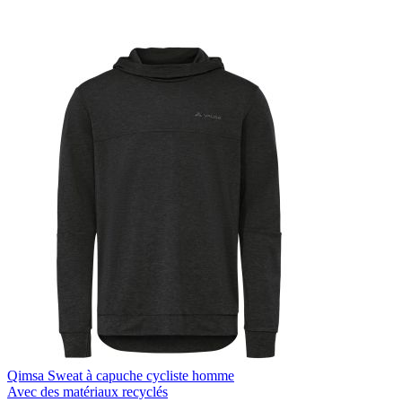
Qimsa Sweat à capuche cycliste homme
Avec des matériaux recyclés