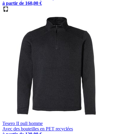
à partir de
160,00 €
Tesero II pull homme
Avec des bouteilles en PET recyclées