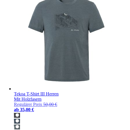
Tekoa T-Shirt III Herren
Mit Holzfasern
Regulärer Preis
50,00 €
ab
35,00 €