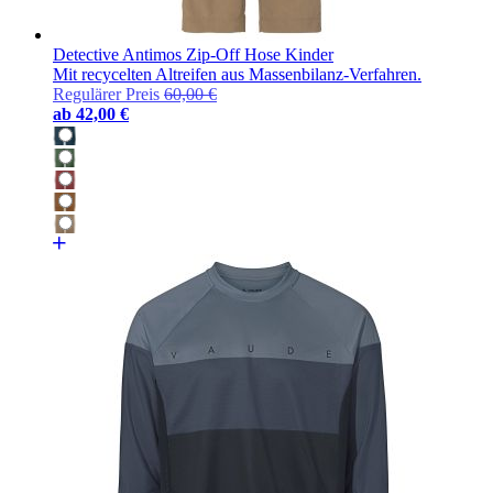
Detective Antimos Zip-Off Hose Kinder
Mit recycelten Altreifen aus Massenbilanz-Verfahren.
Regulärer Preis
60,00 €
ab
42,00 €