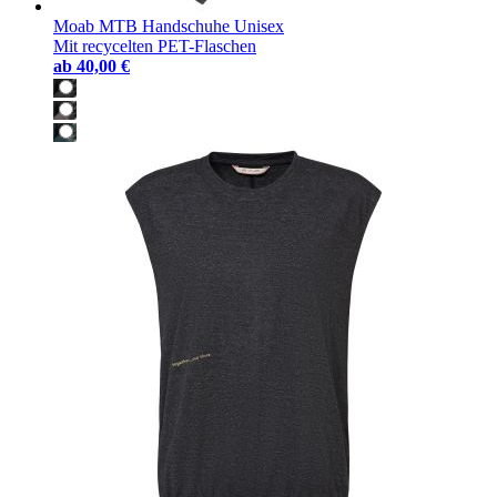
Moab MTB Handschuhe Unisex
Mit recycelten PET-Flaschen
ab
40,00 €