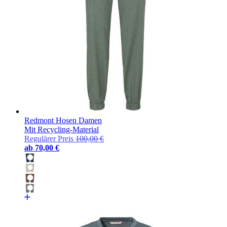
Redmont Hosen Damen
Mit Recycling-Material
Regulärer Preis
100,00 €
ab
70,00 €