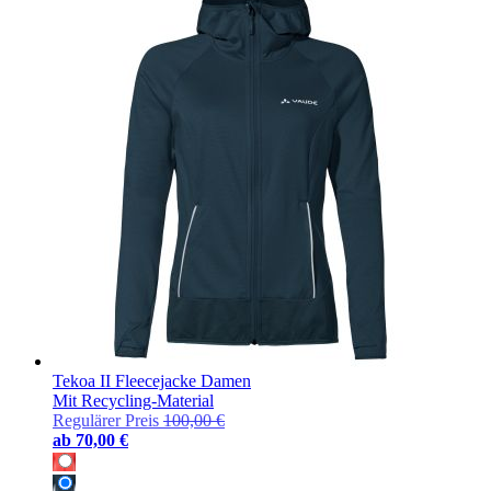
Tekoa II Fleecejacke Damen
Mit Recycling-Material
Regulärer Preis
100,00 €
ab
70,00 €