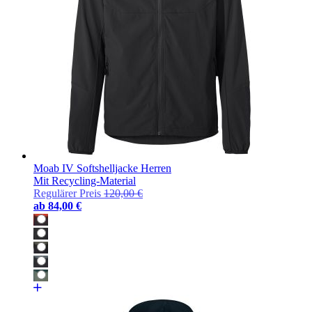
Moab IV Softshelljacke Herren
Mit Recycling-Material
Regulärer Preis
120,00 €
ab
84,00 €