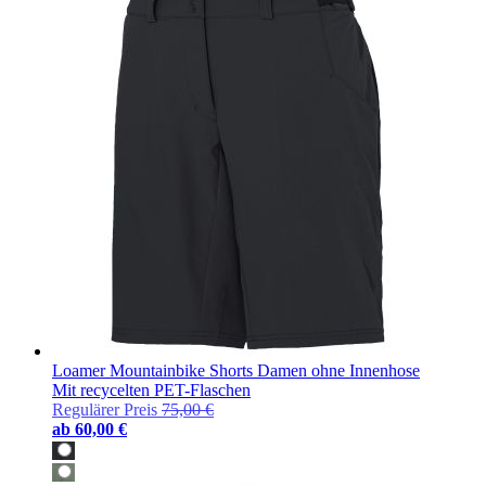
Loamer Mountainbike Shorts Damen ohne Innenhose
Mit recycelten PET-Flaschen
Regulärer Preis
75,00 €
ab
60,00 €