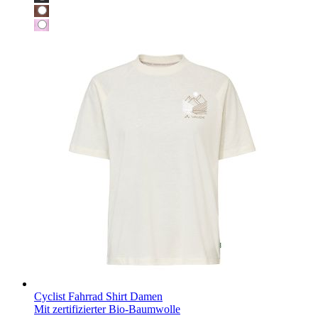
Cyclist Fahrrad Shirt Damen
Mit zertifizierter Bio-Baumwolle