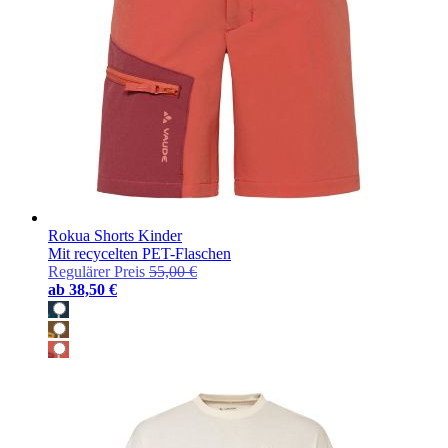
Rokua Shorts Kinder
Mit recycelten PET-Flaschen
Regulärer Preis
55,00 €
ab
38,50 €