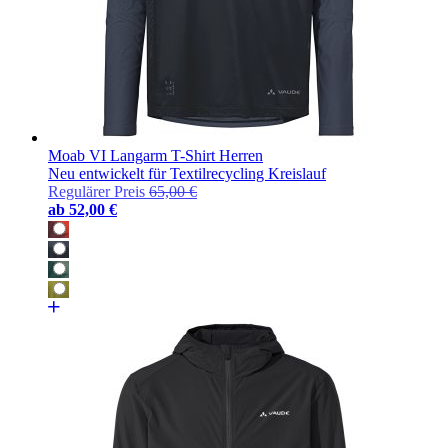
Moab VI Langarm T-Shirt Herren
Neu entwickelt für Textilrecycling Kreislauf
Regulärer Preis
65,00 €
ab
52,00 €