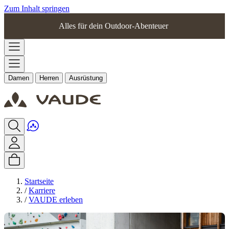
Zum Inhalt springen
Alles für dein Outdoor-Abenteuer
Damen
Herren
Ausrüstung
Startseite
/
Karriere
/
VAUDE erleben