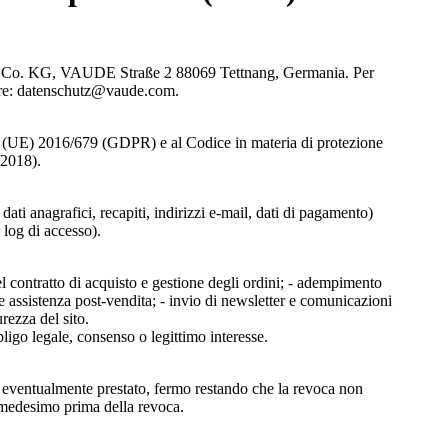
H & Co. KG, VAUDE Straße 2 88069 Tettnang, Germania. Per
ttare: datenschutz@vaude.com.
to (UE) 2016/679 (GDPR) e al Codice in materia di protezione
/2018).
 dati anagrafici, recapiti, indirizzi e-mail, dati di pagamento)
 log di accesso).
del contratto di acquisto e gestione degli ordini; - adempimento
i e assistenza post-vendita; - invio di newsletter e comunicazioni
rezza del sito.
ligo legale, consenso o legittimo interesse.
so eventualmente prestato, fermo restando che la revoca non
o medesimo prima della revoca.