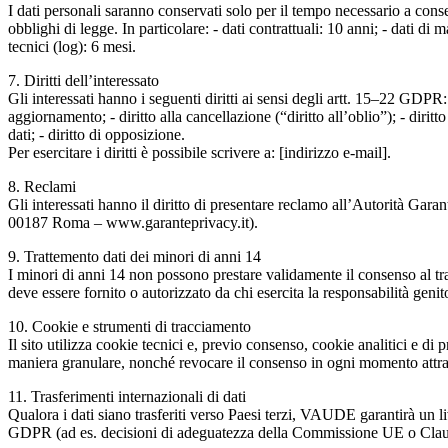
I dati personali saranno conservati solo per il tempo necessario a conseg
obblighi di legge. In particolare: - dati contrattuali: 10 anni; - dati d
tecnici (log): 6 mesi.
7. Diritti dell’interessato
Gli interessati hanno i seguenti diritti ai sensi degli artt. 15–22 GDPR: - 
aggiornamento; - diritto alla cancellazione (“diritto all’oblio”); - diritto 
dati; - diritto di opposizione.
Per esercitare i diritti è possibile scrivere a: [indirizzo e-mail].
8. Reclami
Gli interessati hanno il diritto di presentare reclamo all’Autorità Gara
00187 Roma – www.garanteprivacy.it).
9. Trattemento dati dei minori di anni 14
I minori di anni 14 non possono prestare validamente il consenso al trat
deve essere fornito o autorizzato da chi esercita la responsabilità genito
10. Cookie e strumenti di tracciamento
Il sito utilizza cookie tecnici e, previo consenso, cookie analitici e di 
maniera granulare, nonché revocare il consenso in ogni momento attrav
11. Trasferimenti internazionali di dati
Qualora i dati siano trasferiti verso Paesi terzi, VAUDE garantirà un l
GDPR (ad es. decisioni di adeguatezza della Commissione UE o Claus