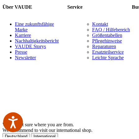
Über VAUDE
Service
Bus
Eine zukunftsfähige
Kontakt
Marke
FAQ / Hilfebereich
Karriere
Größentabellen
Nachhaltigkeitsbericht
Pflegehinweise
VAUDE Storys
Reparaturen
Presse
Ersatzteilservice
Newsletter
Leichte Sprache
We are not sure where you are from.
We recommend to visit our international shop.
Deutschland
International