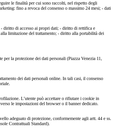
uire le finalità per cui sono raccolti, nel rispetto degli
i marketing: fino a revoca del consenso o massimo 24 mesi; - dati
diritto di accesso ai propri dati; - diritto di rettifica e
alla limitazione del trattamento; - diritto alla portabilità dei
nte per la protezione dei dati personali (Piazza Venezia 11,
tamento dei dati personali online. In tali casi, il consenso
riale.
profilazione. L’utente può accettare o rifiutare i cookie in
erso le impostazioni del browser o il banner dedicato.
ivello adeguato di protezione, conformemente agli artt. 44 e ss.
ole Contrattuali Standard).