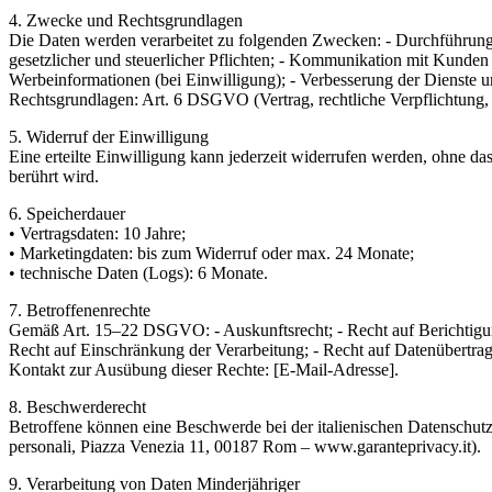
4. Zwecke und Rechtsgrundlagen
Die Daten werden verarbeitet zu folgenden Zwecken: - Durchführung 
gesetzlicher und steuerlicher Pflichten; - Kommunikation mit Kunde
Werbeinformationen (bei Einwilligung); - Verbesserung der Dienste u
Rechtsgrundlagen: Art. 6 DSGVO (Vertrag, rechtliche Verpflichtung, E
5. Widerruf der Einwilligung
Eine erteilte Einwilligung kann jederzeit widerrufen werden, ohne das
berührt wird.
6. Speicherdauer
• Vertragsdaten: 10 Jahre;
• Marketingdaten: bis zum Widerruf oder max. 24 Monate;
• technische Daten (Logs): 6 Monate.
7. Betroffenenrechte
Gemäß Art. 15–22 DSGVO: - Auskunftsrecht; - Recht auf Berichtigun
Recht auf Einschränkung der Verarbeitung; - Recht auf Datenübertrag
Kontakt zur Ausübung dieser Rechte: [E-Mail-Adresse].
8. Beschwerderecht
Betroffene können eine Beschwerde bei der italienischen Datenschutza
personali, Piazza Venezia 11, 00187 Rom – www.garanteprivacy.it).
9. Verarbeitung von Daten Minderjähriger