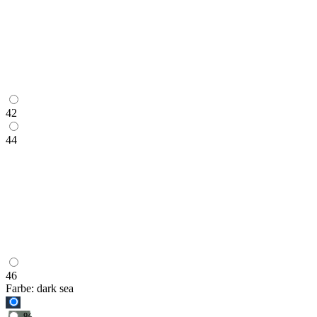
42
44
46
Farbe:
dark sea
%