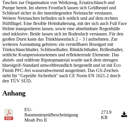
Taschen zur Organisation von Werkzeug, Ersatzschlauch und
Pumpe bereit. Im oberen Frontfach lassen sich Geldbeutel und
Schlüssel sicher in der innenliegenden Netztasche verstauen.
Weitere Netztaschen befinden sich seitlich und auf dem rechten
Hüftflügel. Eine flexible Helmhalterung, mit der sich auch Full Face
Helme transportieren lassen, sowie eine abnehmbare Regenhülle
sind inklusive. Beide lassen sich im Bodenfach verstauen. Für den
großen Durst kann das Trinkblasenfach 2 – 3 l aufnehmen. Zur
weiteren Ausstattung gehören: ein verstellbarer Brustgurt mit
Trinkschlauchhalter, Schlüsselhalter, Blinklichthalter, Brillenhalter,
seitliche Kompressionsriemen und reflektierende Elemente. Das
abrieb- und reißfeste Ripstopmaterial wurde nach dem strengen
bluesign®-Standard umweltfreundlich hergestellt und ist mit Eco
Finish PFC-frei wasserabweisend ausgerüstet. Das GS-Zeichen
steht für "Geprüfte Sicherheit" nach CE Norm EN 1621-2 durch
den TÜV SÜD.
Anhang
EU-
273.9
Baumusterprüfbescheinigung
KB
Moab Pro II